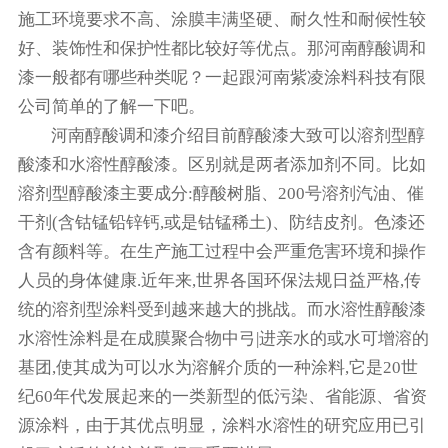
施工环境要求不高、涂膜丰满坚硬、耐久性和耐候性较
好、装饰性和保护性都比较好等优点。那河南醇酸调和
漆一般都有哪些种类呢？一起跟河南紫凌涂料科技有限
公司简单的了解一下吧。
河南醇酸调和漆介绍目前醇酸漆大致可以溶剂型醇
酸漆和水溶性醇酸漆。区别就是两者添加剂不同。比如
溶剂型醇酸漆主要成分:醇酸树脂、200号溶剂汽油、催
干剂(含钴锰铅锌钙,或是钴锰稀土)、防结皮剂。色漆还
含有颜料等。在生产施工过程中会严重危害环境和操作
人员的身体健康.近年来,世界各国环保法规日益严格,传
统的溶剂型涂料受到越来越大的挑战。而水溶性醇酸漆
水溶性涂料是在成膜聚合物中弓|进亲水的或水可增溶的
基团,使其成为可以水为溶解介质的一种涂料,它是20世
纪60年代发展起来的一类新型的低污染、省能源、省资
源涂料，由于其优点明显，涂料水溶性的研究应用已引