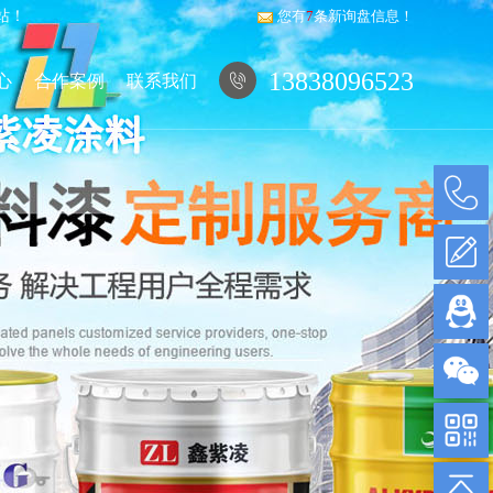
站！
您有
7
条新询盘信息！
13838096523
心
合作案例
联系我们
