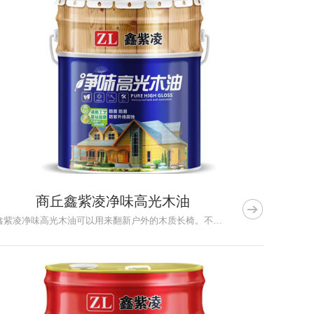
商丘鑫紫凌净味高光木油

鑫紫凌净味高光木油可以用来翻新户外的木质长椅。不仅能够让木头...